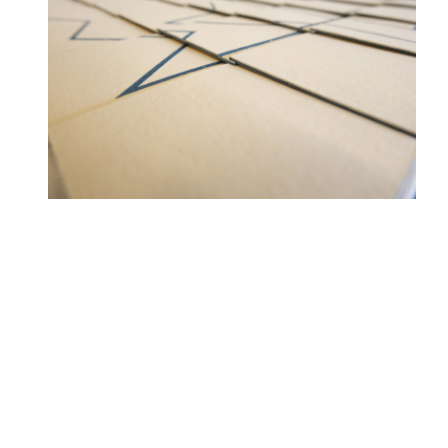
Découvrez 23 objets originaux créés par des duos de talents artisanaux
émergents et de maîtres artisans lors de la 2e édition de Homo Faber
Fellowship, un programme d’insertion professionnelle.
Lors de cette exposition, nous aurons le plaisir de vous présenter
Memento, une marqueterie de papier bouleversant les codes de la
marqueterie académique. Marqueterie suspendue, sans support,
dévoilant l’ADN de la matière bois sur ses deux faces.
Rendez-vous :