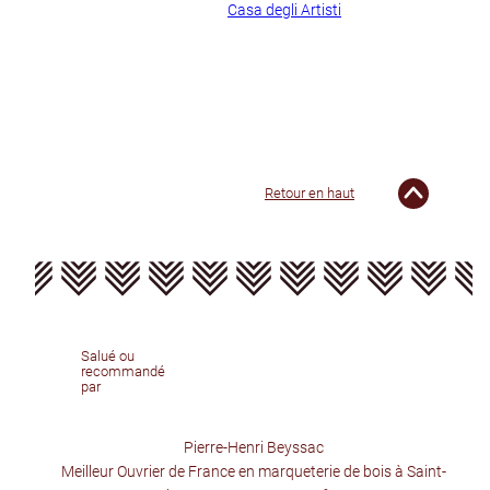
📍 House of Switzerland Milano,
Casa degli Artisti
during Milan Design
Week
📅 7 April 10am – 5pm; 8 -13 April 10am – 8pm
Entrée libre
Retour en haut
Salué ou
recommandé
par
Pierre-Henri Beyssac
Meilleur Ouvrier de France en marqueterie de bois à Saint-