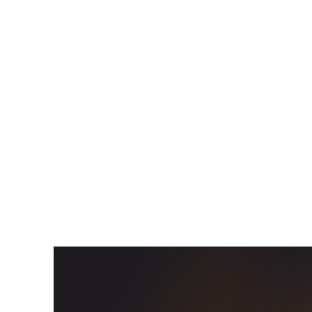
En 2024, nous avons eu le plaisir de travailler
réalisée à la main, dans notre atelier, pour la m
du support et du système de fermeture est le f
La forme, tout e
Le vernis grand 