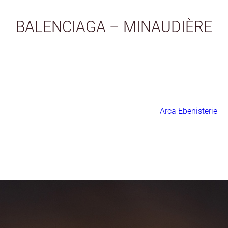
BALENCIAGA – MINAUDIÈRE
 sur le développement technique et esthétique de cette minaudièr
arque de luxe Balenciaga et visible aujourd’hui dans leur boutiq
ruit d’une collaboration avec notre partenaire
Arca Ebenisterie
, 
singulières et en dehors des clous.
n rondeur fut un véritable challenge à plaquer pour un objet ten
brillant utilisé confère à cette pièce la préciosité demandée par 