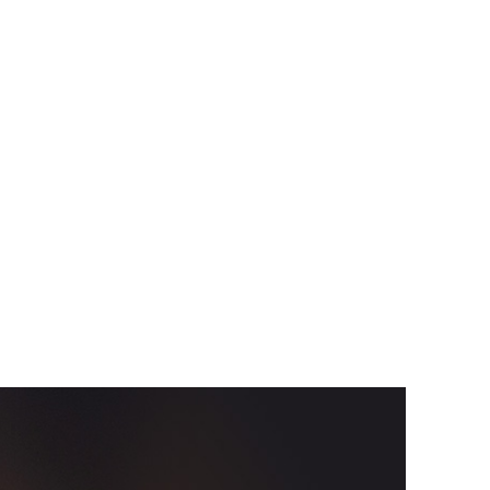
e en marqueterie de bois entièrement dessinée et
ue Couture avenue George V à Paris. Le prototypage
avec qui nous adorons partager des expériences
ant dans la main.
le commanditaire.