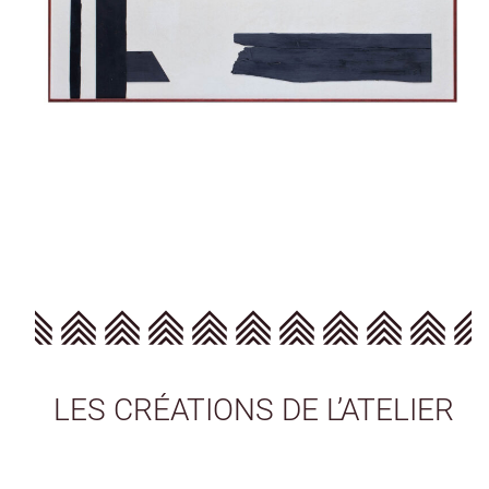
FRAGMENTS
807 x 675 mm — 2024
Marqueterie de bois sur parchemin, en ébène du Gabon scié.
LES CRÉATIONS DE L’ATELIER